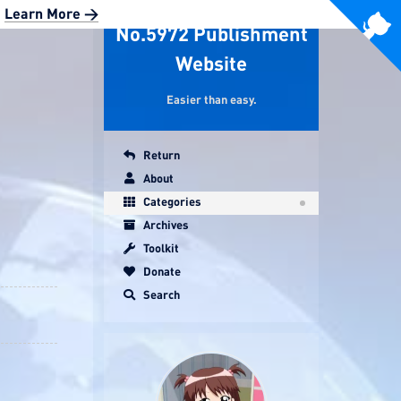
|
Learn More >
No.5972 Publishment
Website
Easier than easy.
Return
About
Categories
Archives
Toolkit
Donate
Search