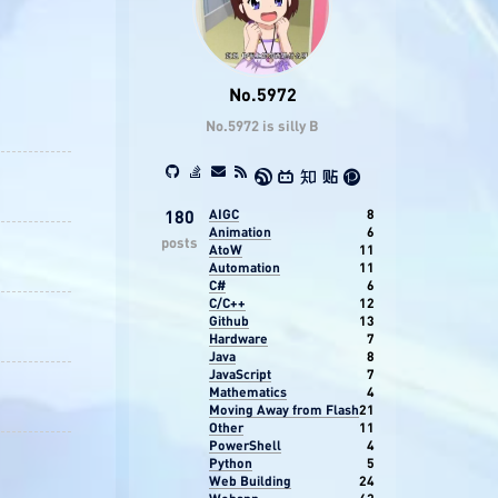
No.5972
No.5972 is silly B
AIGC
8
180
Animation
6
posts
AtoW
11
Automation
11
C#
6
C/C++
12
Github
13
Hardware
7
Java
8
JavaScript
7
Mathematics
4
Moving Away from Flash
21
Other
11
PowerShell
4
Python
5
Web Building
24