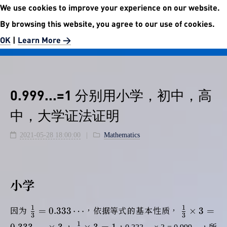
We use cookies to improve your experience on our website.
No.5972 Publishment Website
By browsing this website, you agree to our use of cookies.
Easier than easy.
OK
|
Learn More >
0.999...=1 分别用小学，初中，高
中，大学证法证明
2021-05-28 18:00:00
Mathematics
小学
\frac{1}
\frac{1}
1
1
=
0
.
3
3
3
⋯
×
3
=
因为
，依据等式的基本性质，
3
3
{3} =
{3}
\frac{1}
1