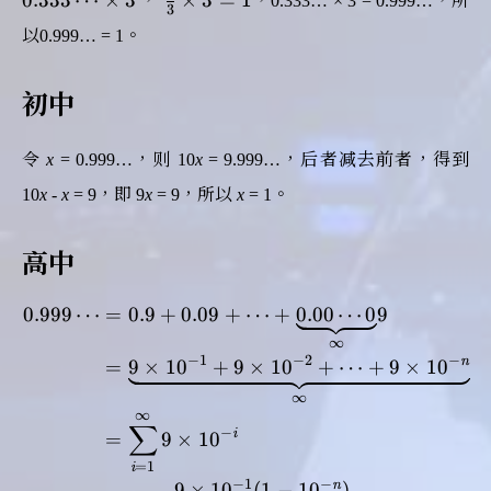
0
.
3
3
3
⋯
×
3
×
3
=
1
，
，0.333… × 3 = 0.999…，所
0.333
\times 3
3
{3}
\cdots
= 0.333
以0.999… = 1。
\times
\cdots
3=1
\times 3
初中
令
x
= 0.999…，则 10
x
= 9.999…，后者减去前者，得到
10
x
-
x
= 9，即 9
x
= 9，所以
x
= 1。
高中
0
.
9
9
9
⋯
=
0
.
9
+
0
.
0
9
+
⋯
+
0
.
0
0
⋯
0
9
\begin{aligned} 0.999\cdo
∞
−
1
−
2
−
n
=
9
×
1
0
+
9
×
1
0
+
⋯
+
9
×
1
0
∞
∞
∑
−
i
=
9
×
1
0
=
1
i
−
1
−
n
9
×
1
0
(
1
−
1
0
)