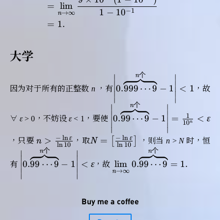
=
lim
−
1
1
−
1
0
→
∞
n
=
1
.
大学
个
n
∣
∣
\left |
∣
∣
0
.
9
9
9
⋯
9
−
1
<
1
∣
∣
因为对于所有的正整数
n
，有
0.\overset{n个}
，故
∣
∣
∣
∣
{\overbrace{999
个
n
∣
∣
\left |
\cdots 9}} - 1
∣
∣
1
0
.
9
9
⋯
9
−
1
=
<
∣
∣
ε
∀
ε
> 0，不妨设
ε
< 1，要使
0.\overset{n
\right | < 1
1
0
n
∣
∣
∣
∣
个}
n > \frac{-
N = \left [
−
ln
−
ln
ε
ε
>
=
[
]
n
N
，只要
，取
，则当
n
>
N
时，恒
{\overbrace{99
ln
1
0
ln
1
0
\ln
\frac{-\ln
个
个
n
n
∣
∣
\cdots 9}} - 1
\left |
\lim
∣
∣
\varepsilon
\varepsilon
0
.
9
9
⋯
9
−
1
<
lim
0
.
9
9
⋯
9
=
1
.
∣
∣
\right | =
ε
有
0.\overset{n
，故
\limits_{n
∣
∣
→
∞
}{\ln 10}
}{\ln 10}
n
\frac{1}
∣
∣
个}
\to \infty}
\right ]
{10^{n}} <
{\overbrace{99
0.\overset{n
\varepsilon
\cdots 9}} - 1
个}
Buy me a coffee
\right | <
{\overbrace{