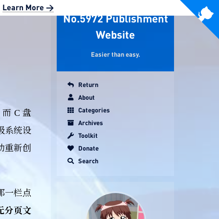
|
Learn More >
No.5972 Publishment
Website
Easier than easy.
Return
About
Categories
而 C 盘
Archives
级系统设
Toolkit
动重新创
Donate
Search
那一栏点
无分页文