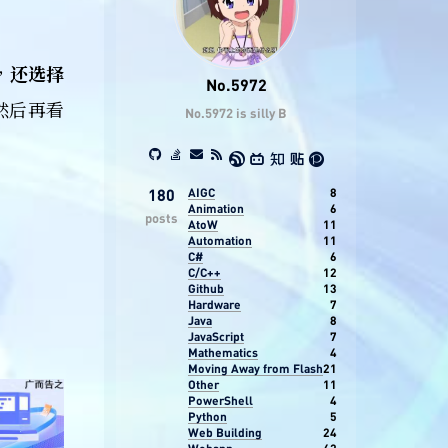
，
还选择
No.5972
然后再看
No.5972 is silly B
AIGC
8
180
Animation
6
posts
AtoW
11
Automation
11
C#
6
C/C++
12
Github
13
Hardware
7
Java
8
JavaScript
7
Mathematics
4
Moving Away from Flash
21
Other
11
PowerShell
4
Python
5
Web Building
24