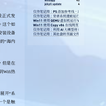
Webapp
42
jekyll update
4
仅作笔记用：PS 添加参考线，以像素为单位
没正式发
仅作笔记用：安卓系统提前运行小花仙互通微端的
Win11 使用 QEMU 虚拟机运行 VC6 的可行性
了。这个如
Win11 使用 Copy v86 在线网页运行 VC6 学习 
仅作笔记用：利用 AI 大模型将 DNF 角色截图转换成手办图
安装设备
仅作笔记用：其他盘的页面文件突然不见了怎么办
底的“海内
，但是在
ifi热
展开“系
一个是触