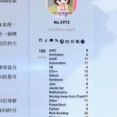
ntoy菜
No.5972
E系统，
No.5972 is silly B
区一掰两
分区的大
AIGC
8
180
Animation
6
posts
AtoW
11
Automation
11
选择安装分
C#
6
C/C++
12
Github
13
示的是可
Hardware
7
Java
8
JavaScript
7
Mathematics
4
Moving Away from Flash
21
I引导修
Other
11
PowerShell
4
Python
5
FI的分
Web Building
24