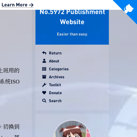
|
Learn More >
No.5972 Publishment
Website
Easier than easy.
Return
About
Categories
时上班用的
Archives
系统ISO
Toolkit
Donate
Search
。切换到