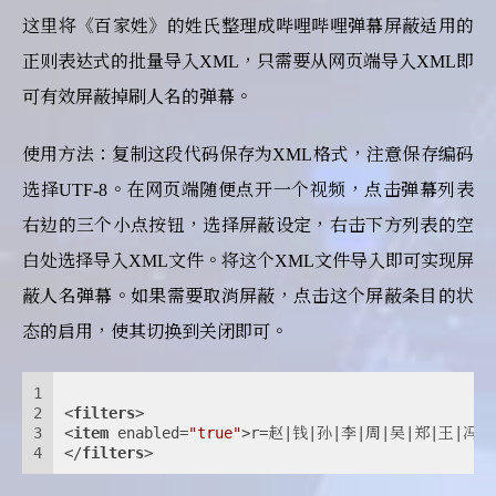
这里将《百家姓》的姓氏整理成哔哩哔哩弹幕屏蔽适用的
正则表达式的批量导入XML，只需要从网页端导入XML即
可有效屏蔽掉刷人名的弹幕。
使用方法：复制这段代码保存为XML格式，注意保存编码
选择UTF-8。在网页端随便点开一个视频，点击弹幕列表
右边的三个小点按钮，选择屏蔽设定，右击下方列表的空
白处选择导入XML文件。将这个XML文件导入即可实现屏
蔽人名弹幕。如果需要取消屏蔽，点击这个屏蔽条目的状
态的启用，使其切换到关闭即可。
1
2
<
filters
>
3
<
item
enabled
=
"true"
>
r=赵|钱|孙|李|周|吴|郑|王|冯
4
</
filters
>