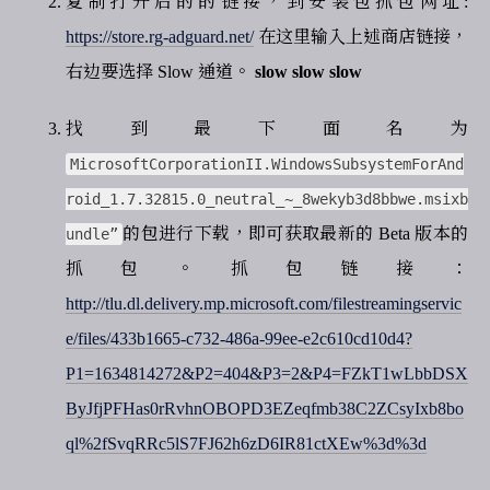
复制打开后的的链接，到安装包抓包网址:
https://store.rg-adguard.net/
在这里输入上述商店链接，
右边要选择 Slow 通道。
slow slow slow
找到最下面名为
MicrosoftCorporationII.WindowsSubsystemForAnd
roid_1.7.32815.0_neutral_~_8wekyb3d8bbwe.msixb
的包进行下载，即可获取最新的 Beta 版本的
undle”
抓包。抓包链接：
http://tlu.dl.delivery.mp.microsoft.com/filestreamingservic
e/files/433b1665-c732-486a-99ee-e2c610cd10d4?
P1=1634814272&P2=404&P3=2&P4=FZkT1wLbbDSX
ByJfjPFHas0rRvhnOBOPD3EZeqfmb38C2ZCsyIxb8bo
ql%2fSvqRRc5lS7FJ62h6zD6IR81ctXEw%3d%3d