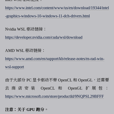
https://www.intel.com/content/www/us/en/download/19344/intel
-graphics-windows-10-windows-11-dch-drivers.html
Nvidia WSL 驱动链接：
https://developer.nvidia.com/cuda/wsl/download
AMD WSL 驱动链接：
https://www.amd.com/en/support/kb/release-notes/rn-rad-win-
wsl-support
由于大部分 PC 显卡驱动不带 OpenCL 和 OpenGL，还需要
去商店安装 OpenCL 和 OpenGL 扩展包：
https://www.microsoft.com/store/productId/9NQPSL29BFFF
注意：关于 GPU 跑分。