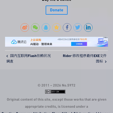
Donate
国内互联网Flash依赖状况
Rider 修改程序最终EXE文件
调查
图标
© 2011 –
2026
No.5972
Original content of this site, except those works that are given
appropriate credits, is licensed under a