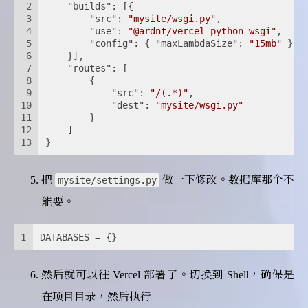
2
"builds"
: [{
3
"src"
: 
"mysite/wsgi.py"
,
4
"use"
: 
"@ardnt/vercel-python-wsgi"
,
5
"config"
: { 
"maxLambdaSize"
: 
"15mb"
 }
6
    }],
7
"routes"
: [
8
        {
9
"src"
: 
"/(.*)"
,
10
"dest"
: 
"mysite/wsgi.py"
11
        }
12
    ]
13
}
把
做一下修改。数据库那个不
mysite/settings.py
能要。
1
DATABASES = {}
然后就可以往 Vercel 部署了。切换到 Shell，确保是
在项目目录，然后执行