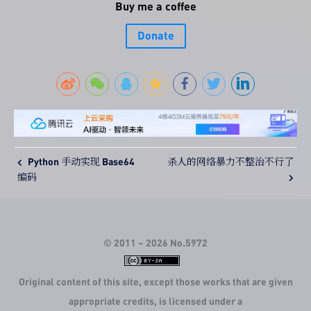
Buy me a coffee
Donate
Python 手动实现 Base64
杀人的网络暴力不整治不行了
编码
© 2011 –
2026
No.5972
Original content of this site, except those works that are given
appropriate credits, is licensed under a